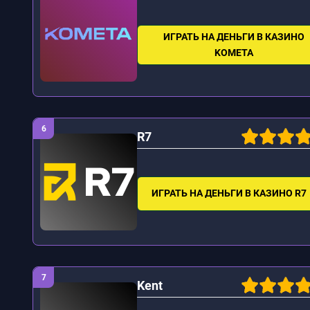
ИГРАТЬ НА ДЕНЬГИ В КАЗИНО
KOMETA
6
R7
ИГРАТЬ НА ДЕНЬГИ В КАЗИНО R7
7
Kent