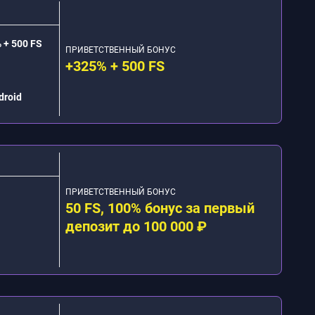
 + 500 FS
ПРИВЕТСТВЕННЫЙ БОНУС
+325% + 500 FS
droid
ПРИВЕТСТВЕННЫЙ БОНУС
50 FS, 100% бонус за первый
депозит до 100 000 ₽