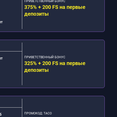
ПРИВЕТСТВЕННЫЙ БОНУС
375% + 200 FS на первые
депозиты
нт
ПРИВЕТСТВЕННЫЙ БОНУС
нт
325% + 200 FS на первые
депозиты
ПРОМОКОД: TACO
б