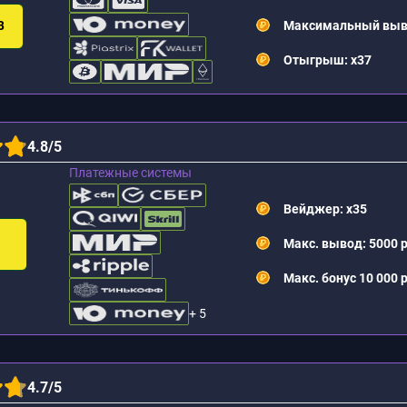
В
Максимальный выво
Отыгрыш: х37
4.8
/5
Платежные системы
Вейджер: х35
Макс. вывод: 5000 
Макс. бонус 10 000 
+ 5
4.7
/5