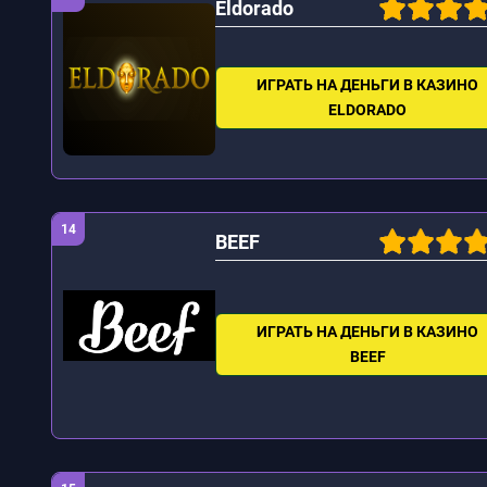
Eldorado
ИГРАТЬ НА ДЕНЬГИ В КАЗИНО
ELDORADO
14
BEEF
ИГРАТЬ НА ДЕНЬГИ В КАЗИНО
BEEF