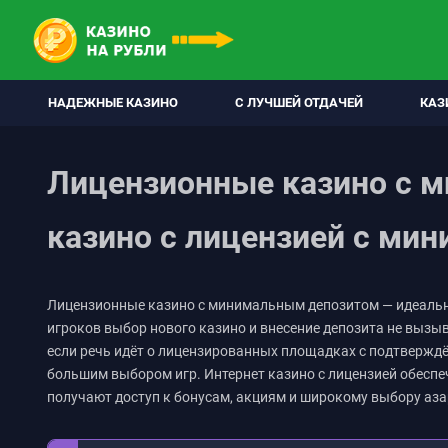
НАДЕЖНЫЕ КАЗИНО
С ЛУЧШЕЙ ОТДАЧЕЙ
КАЗ
Лицензионные казино с м
казино с лицензией с м
Лицензионные казино с минимальным депозитом — идеальны
игроков выбор нового казино и внесение депозита не выз
если речь идёт о лицензированных площадках с подтвержд
большим выбором игр. Интернет казино с лицензией обесп
получают доступ к бонусам, акциям и широкому выбору аза