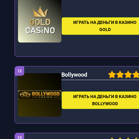
ИГРАТЬ НА ДЕНЬГИ В КАЗИНО
GOLD
12
Bollywood
ИГРАТЬ НА ДЕНЬГИ В КАЗИНО
BOLLYWOOD
13