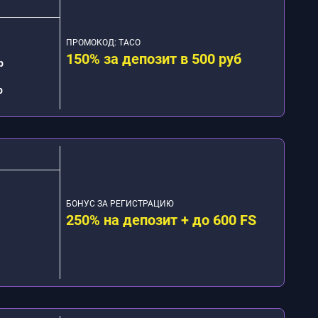
ПРОМОКОД: TACO
150% за депозит в 500 руб
р
р
БОНУС ЗА РЕГИСТРАЦИЮ
250% на депозит + до 600 FS