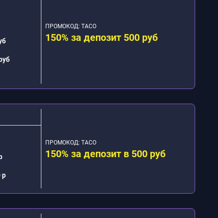
ПРОМОКОД: TACO
150% за депозит 500 руб
уб
руб
ПРОМОКОД: TACO
150% за депозит в 500 руб
р
 р